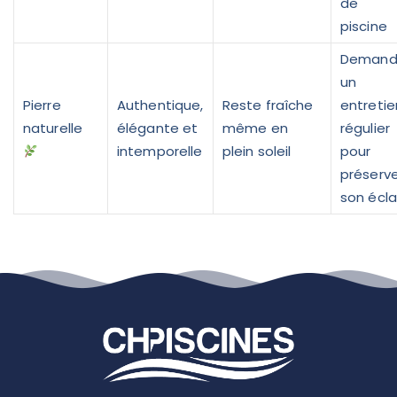
de
piscine
Deman
un
Pierre
Authentique,
Reste fraîche
entretie
naturelle
élégante et
même en
régulier
intemporelle
plein soleil
pour
préserve
son écla