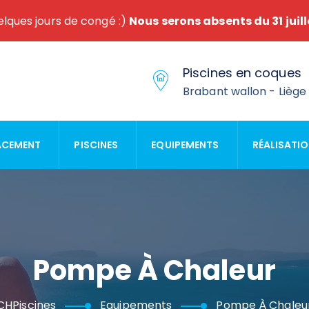
lques jours de congé :)
Nous serons absents du 31 juill
Piscines en coques
Brabant wallon - Lièg
ACEMENT
PISCINES
EQUIPEMENTS
RÉALISATI
Pompe À Chaleur
CHPiscines
Equipements
Pompe À Chaleu